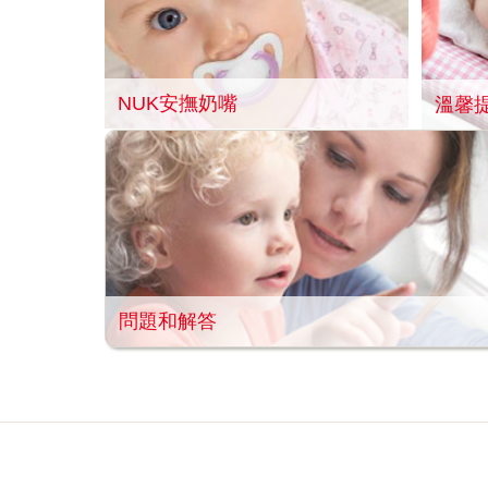
NUK安撫奶嘴
溫馨提
問題和解答