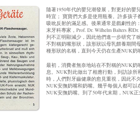
隨著1950年代的嬰兒潮發展，對更好的
時宜； 寶寶們大多是使用瓶養。許多孩子
吸吮反射的滿足感。後果通常是戲劇性的：
末牙科專家，Prof. Dr. Wilhelm Balters 和
列不正明顯減少，因此他們進一步研究了
不對稱奶嘴形狀，該形狀以母乳餵養期間母
種形狀的名稱，直到今天仍在生產NUK奶
最初，消費者無奈地站在不對稱的NUK奶
息。NUK對此做出了相應行動，到訪診所
時，人們對牙齒健康的愈見重視，因此不
NUK安撫奶嘴和奶嘴。幾乎每個人都可以
NUK安撫奶嘴。到了50年代末期，NUK