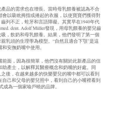
嬰兒產品的需求也在增長。當時母乳餵養被認為不合
都會以吸吮拇指或捲起的衣服，以使寶寶們獲得對
齒列不正，蛀牙和言語障礙。其實早在1940年代
Dr. med. dent. Adolf Müller發現，用母乳餵養的嬰兒齒
吮吸，飲奶和母乳餵養。結果，他們發明了第一個
親乳頭的生理學為模型。“自然且適合下顎”是這
嘴和安撫奶嘴中使用。
嘴前面，因為很簡單，他們沒有關於此新產品的信
和助產士，以解釋其醫療概念和奶嘴的好處。同
久之後，在越來越多的快樂嬰兒的嘴中都可以看到
在自己和父母的嬰兒照中，看到自己的小嘴裡看到
正式成為一個家喻戶曉的品牌。