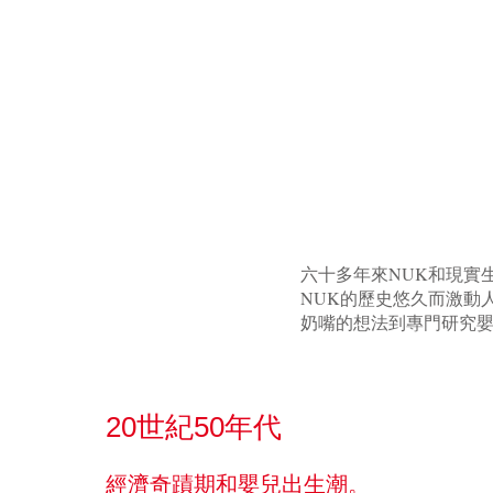
六十多年來NUK和現實
NUK的歷史悠久而激動
奶嘴的想法到專門研究
20世紀50年代
經濟奇蹟期和嬰兒出生潮。