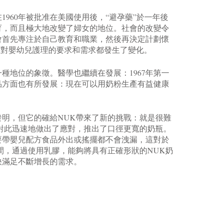
960年被批准在美國使用後，“避孕藥”於一年後
育，而且極大地改變了婦女的地位。社會的改變令
會首先專注於自己教育和職業，然後再決定計劃懷
此，對嬰幼兒護理的要求和需求都發生了變化。
種地位的象徵。醫學也繼續在發展：1967年第一
品方面也有所發展：現在可以用奶粉生產有益健康
明，但它的確給NUK帶來了新的挑戰：就是很難
對此迅速地做出了應對，推出了口徑更寬的奶瓶。
要帶嬰兒配方食品外出或搖擺都不會洩漏，這對於
間，通過使用乳膠，能夠將具有正確形狀的NUK奶
快滿足不斷增長的需求。