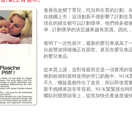
進展也改變了育兒，托兒和生育的計劃。在1
在德國上市：這項創新不僅影響了計劃生
現在的婦女都可以計劃懷孕。他們很多都
孕 - 計劃懷孕的決定越來越有意識。因
發明了一次性尿片，最新的嬰兒車成為了一
台超聲波掃描儀正在面世。甚至在嬰兒食
的嬰兒食品。
從本質上講，這對母親而言是一項實用的發
將奶粉倒到當時使用的窄口奶瓶中。NUK
不久，螺旋蓋都作出了改良，所以即使需
新手媽媽來說非常容易。NUK緊緊抓住時
嘴貼到寶寶頜骨上，從而加快生產速度儘